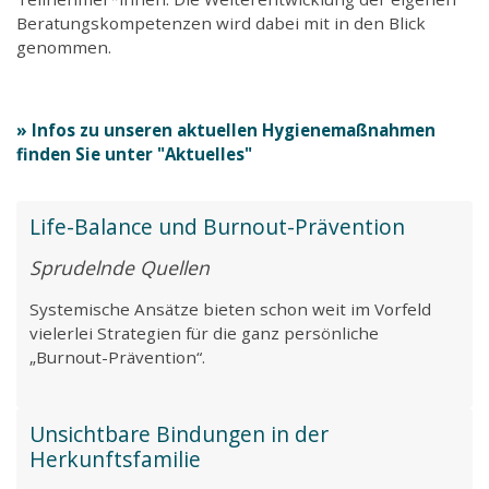
Beratungskompetenzen wird dabei mit in den Blick
genommen.
» Infos zu unseren aktuellen Hygienemaßnahmen
finden Sie unter "Aktuelles"
Life-Balance und Burnout-Prävention
x
Unsere Homepage soll noch
Sprudelnde Quellen
besser werden!
Systemische Ansätze bieten schon weit im Vorfeld
vielerlei Strategien für die ganz persönliche
Liebe Kund*innen und Interessierte,
„Burnout-Prävention“.
wir möchten unsere Website so gestalten, dass
Sie schnell, klar und passend das finden, was
Unsichtbare Bindungen in der
wirklich weiterhilft.
Herkunftsfamilie
Dafür brauchen wir Ihre Perspektive: