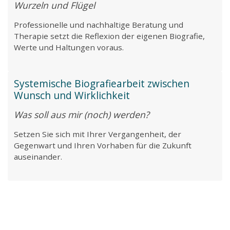
Wurzeln und Flügel
Was funktioniert bereits gut? Wo wird es
unübersichtlich? Und was würde den Unterschied
Professionelle und nachhaltige Beratung und
machen?
Therapie setzt die Reflexion der eigenen Biografie,
Werte und Haltungen voraus.
Mit dieser kurzen Umfrage helfen Sie uns,
unsere Inhalte noch verständlicher, hilfreicher
und passgenauer für Ihre Anliegen zu gestalten.
Systemische Biografiearbeit zwischen
Wunsch und Wirklichkeit
>> zur Abfrage
Was soll aus mir (noch) werden?
Zudem haben Sie die Möglichkeit einen
Fachtag bei uns zu gewinnen!
Setzen Sie sich mit Ihrer Vergangenheit, der
Gegenwart und Ihren Vorhaben für die Zukunft
Vielen Dank für Ihre Unterstützung!
auseinander.
>> Teilnahmebedingungen
>> Datenschutzhinweise