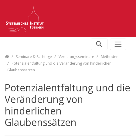
Skip navigation
Seminare & Fachtage
Vertiefungsseminare
Methoden
Potenzialentfaltung und die Veränderung von hinderlichen
Glaubenssätzen
Potenzialentfaltung und die
Veränderung von
hinderlichen
Glaubenssätzen