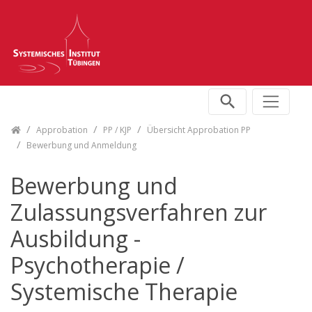
Skip navigation
Approbation
PP / KJP
Übersicht Approbation PP
Bewerbung und Anmeldung
Bewerbung und
Zulassungsverfahren zur
Ausbildung -
Psychotherapie /
Systemische Therapie