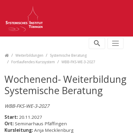
Skip navigation
Weiterbildungen
Systemische Beratung
Fortlaufendes Kurssystem
WBB-FKS-WE-3-2027
Wochenend- Weiterbildung
Systemische Beratung
WBB-FKS-WE-3-2027
Start:
20.11.2027
Ort:
Seminarhaus Pfäffingen
Kursleitung:
Anja Mecklenburg