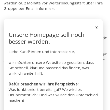
werden ca. 2 Monate vor Weiterbildungsstart über Ihre
Gruppe per Email informiert.
NEU!
x
Sie sind an einer Preisreduktion der Weiterbildung
Unsere Homepage soll noch
interessiert? Wir haben finanziell interessante Angebote für
besser werden!
Menschen, die nicht so tief in die Tasche greifen wollen.
Falls Sie an diesem Angebot interessiert sind, fragen Sie
Liebe Kund*innen und Interessierte,
gleich nach, ob es noch einen kostengünstigen Platz in Ihrer
gewünschten Weiterbildung gibt. Diese Plätze sind sehr rar
wir möchten unsere Website so gestalten, dass
und Sie sollten sich beeilen.
>> weitere Informationen
Sie schnell, klar und passend das finden, was
finden Sie hier
wirklich weiterhilft.
Weitere Informationen dazu erhalten Sie von Frau
Dafür brauchen wir Ihre Perspektive:
Querbach:
querbach
@systemisches-institut-
Was funktioniert bereits gut? Wo wird es
tuebingen
.de
unübersichtlich? Und was würde den Unterschied
machen?