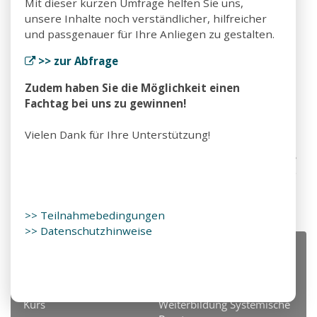
Mit dieser kurzen Umfrage helfen Sie uns,
Zulassungsunterlagen
unsere Inhalte noch verständlicher, hilfreicher
und passgenauer für Ihre Anliegen zu gestalten.
Bitte senden Sie nach Ihrer Anmeldung über die
Homepage die Zulassungsunterlagen zu.
>> zur Abfrage
Diese finden Sie hier.
>> Zulassungsunterlagen
Zudem haben Sie die Möglichkeit einen
Fachtag bei uns zu gewinnen!
Vielen Dank für Ihre Unterstützung!
>> Teilnahmebedingungen
>> Datenschutzhinweise