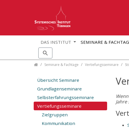
DAS INSTITUT
SEMINARE & FACHTA
Skip navigation
Seminare & Fachtage
Vertiefungsseminare
St
Ve
Übersicht Seminare
Grundlagenseminare
Wenn e
Selbsterfahrungsseminare
Jahre 
Vertiefungsseminare
Ver
Zielgruppen
Kommunikation