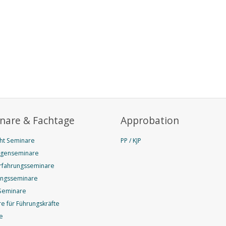
nare & Fachtage
Approbation
ht Seminare
PP / KJP
agenseminare
rfahrungsseminare
ungsseminare
Seminare
e für Führungskräfte
e