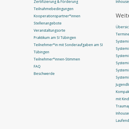
Zertifizierung & Förderung
Inhous
Teilnahmebedingungen
Weit
Kooperationspartner*innen
Stellenangebote
Übersic
Veranstaltungsorte
Termine
Praktikum am SI Tübingen
Systemi
Teilnehmer*in mit Sonderaufgaben am SI
Systemi
Tübingen
Systemi
Teilnehmer*innen-Stimmen
Systemi
FAQ
Systemi
Beschwerde
Systemi
Jugendl
Kompakt
mit Kin
Trauma
Inhouse
Laufend