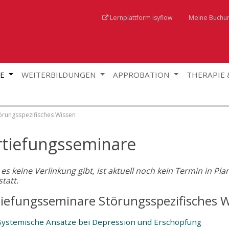
Lernplattform isyflow
Meine Buchu
GE
WEITERBILDUNGEN
APPROBATION
THERAPIE
örungsspezifisches Wissen
rtiefungsseminare
s keine Verlinkung gibt, ist aktuell noch kein Termin in Pl
statt.
tiefungsseminare Störungsspezifisches W
Systemische Ansätze bei Depression und Erschöpfung