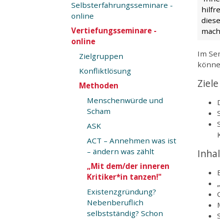
Selbsterfahrungsseminare -
hilf
online
dies
Vertiefungsseminare -
mach
online
Im Sem
Zielgruppen
können
Konfliktlösung
Ziele
Methoden
Menschenwürde und
Scham
ASK
ACT – Annehmen was ist
– ändern was zählt
Inha
„Mit dem/der inneren
Kritiker*in tanzen!"
Existenzgründung?
Nebenberuflich
selbstständig? Schon