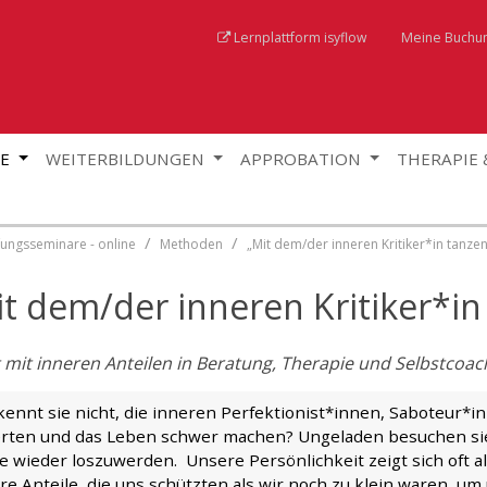
Lernplattform isyflow
Meine Buchu
GE
WEITERBILDUNGEN
APPROBATION
THERAPIE
fungsseminare - online
Methoden
„Mit dem/der inneren Kritiker*in tanzen
t dem/der inneren Kritiker*in
t mit inneren Anteilen in Beratung, Therapie und Selbstcoac
kennt sie nicht, die inneren Perfektionist*innen, Saboteur*
rten und das Leben schwer machen? Ungeladen besuchen sie 
ie wieder loszuwerden. Unsere Persönlichkeit zeigt sich oft 
e Anteile, die uns schützten als wir noch zu klein waren, u