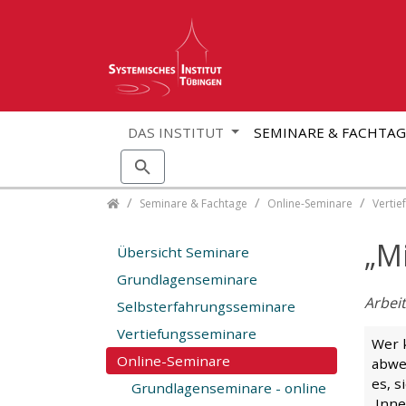
DAS INSTITUT
SEMINARE & FACHTA
Skip navigation
Seminare & Fachtage
Online-Seminare
Vertie
„Mi
Übersicht Seminare
Grundlagenseminare
Arbei
Selbsterfahrungsseminare
Vertiefungsseminare
Wer 
Online-Seminare
abwe
es, s
Grundlagenseminare - online
Inner