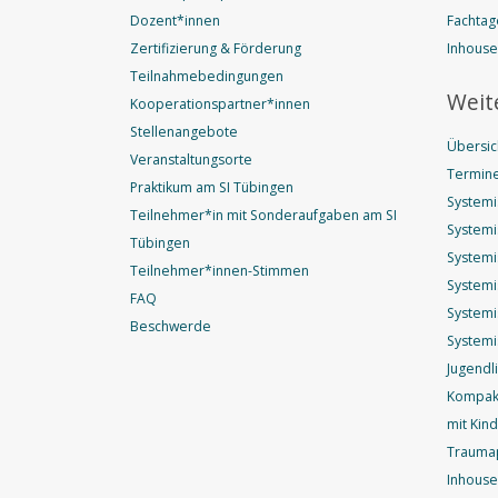
Dozent*innen
Fachtag
Zertifizierung & Förderung
Inhous
Teilnahmebedingungen
Weit
Kooperationspartner*innen
Stellenangebote
Übersic
Veranstaltungsorte
Termine
Praktikum am SI Tübingen
Systemi
Teilnehmer*in mit Sonderaufgaben am SI
Systemi
Tübingen
Systemi
Teilnehmer*innen-Stimmen
Systemi
FAQ
Systemi
Beschwerde
Systemi
Jugendl
Kompakt
mit Kin
Trauma
Inhouse