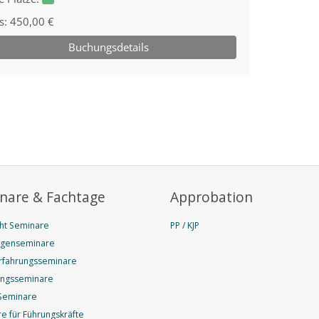
nare & Fachtage
Approbation
ht Seminare
PP / KJP
agenseminare
rfahrungsseminare
ungsseminare
Seminare
e für Führungskräfte