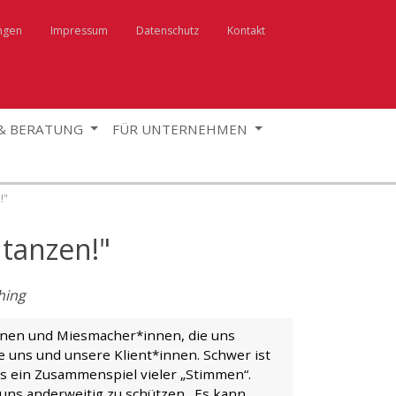
ngen
Impressum
Datenschutz
Kontakt
 & BERATUNG
FÜR UNTERNEHMEN
!"
 tanzen!"
hing
innen und Miesmacher*innen, die uns
uns und unsere Klient*innen. Schwer ist
als ein Zusammenspiel vieler „Stimmen“.
m uns anderweitig zu schützen. Es kann