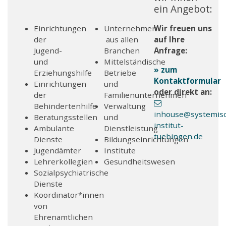
ein Angebot:
Einrichtungen
Unternehmen
Wir freuen uns
der
aus allen
auf Ihre
Jugend-
Branchen
Anfrage:
und
Mittelständische
» zum
Erziehungshilfe
Betriebe
Kontaktformular
Einrichtungen
und
oder direkt an:
der
Familienunternehmen
Behindertenhilfe
Verwaltung
inhouse
@systemis
Beratungsstellen
und
institut-
Ambulante
Dienstleistung
tuebingen
.de
Dienste
Bildungseinrichtungen
Jugendämter
Institute
Lehrerkollegien
Gesundheitswesen
Sozialpsychiatrische
Dienste
Koordinator*innen
von
Ehrenamtlichen