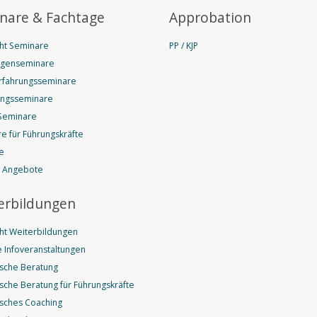
nare & Fachtage
Approbation
ht Seminare
PP / KJP
agenseminare
rfahrungsseminare
ungsseminare
Seminare
e für Führungskräfte
e
e Angebote
erbildungen
ht Weiterbildungen
 Infoveranstaltungen
sche Beratung
sche Beratung für Führungskräfte
sches Coaching