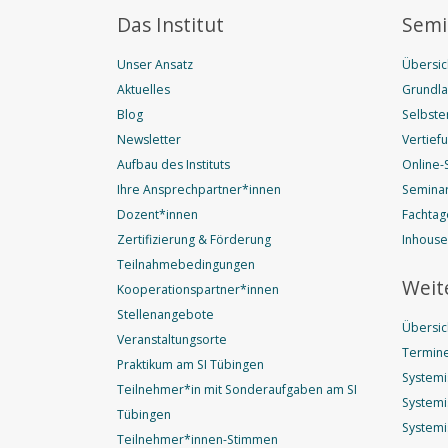
Das Institut
Semi
Unser Ansatz
Übersic
Aktuelles
Grundl
Blog
Selbste
Newsletter
Vertief
Aufbau des Instituts
Online-
Ihre Ansprechpartner*innen
Seminar
Dozent*innen
Fachtag
Zertifizierung & Förderung
Inhous
Teilnahmebedingungen
Weit
Kooperationspartner*innen
Stellenangebote
Übersic
Veranstaltungsorte
Termine
Praktikum am SI Tübingen
Systemi
Teilnehmer*in mit Sonderaufgaben am SI
Systemi
Tübingen
Systemi
Teilnehmer*innen-Stimmen