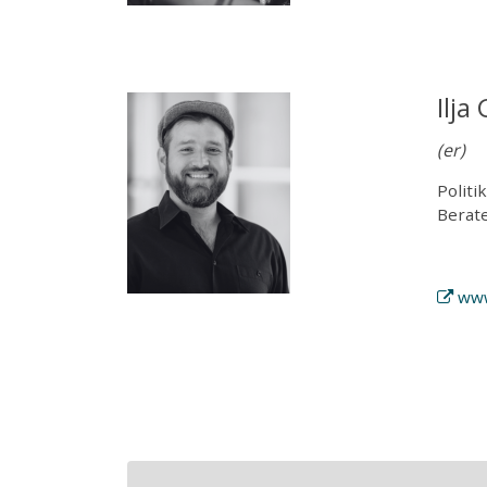
Ilja
(er)
Politi
Berat
www