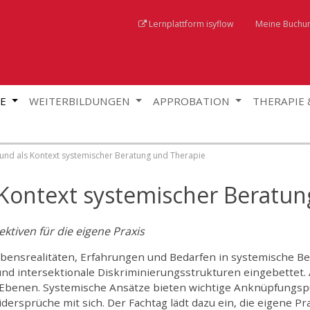
Lernplattform isyflow
Meine Buchu
GE
WEITERBILDUNGEN
APPROBATION
THERAPIE
und als Kontext systemischer Beratung und Therapie
 Kontext systemischer Beratun
ktiven für die eigene Praxis
nsrealitäten, Erfahrungen und Bedarfen in systemische Ber
 und intersektionale Diskriminierungsstrukturen eingebettet.
Ebenen. Systemische Ansätze bieten wichtige Anknüpfungspun
rsprüche mit sich. Der Fachtag lädt dazu ein, die eigene Pra