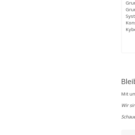
Gru
Gru
Sys
Kon
Kybe
Ble
Mit un
Wir si
Schaue