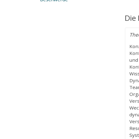
Die
The
Kon
Kon
und
Konf
Wis
Dyn
Tea
Org
Ver
Wec
dyn
Ver
Res
Sys