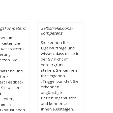
ngskompetenz
Selbstreflexions-
kompetenz
ssen um
Sie kennen Ihre
hkeiten die
Eigenaufträge und
 Ressourcen-
wissen, dass diese in
ierung
der SV nicht im
etzen, Sie
Vordergrund
n
stehen, Sie kennen
hätzend und
Ihre eigenen
tenz-
„Triggerpunkte“, Sie
iert Feedback
erkennen
 Sie wissen
ungünstige
e
Beziehungsmuster
hkeiten,
und können aus
hen in
ihnen aussteigen,
t- situationen