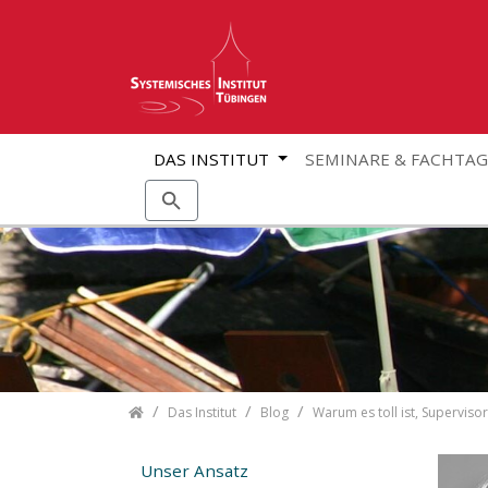
DAS INSTITUT
SEMINARE & FACHTA
Skip navigation
Das Institut
Blog
Warum es toll ist, Supervisor
Unser Ansatz