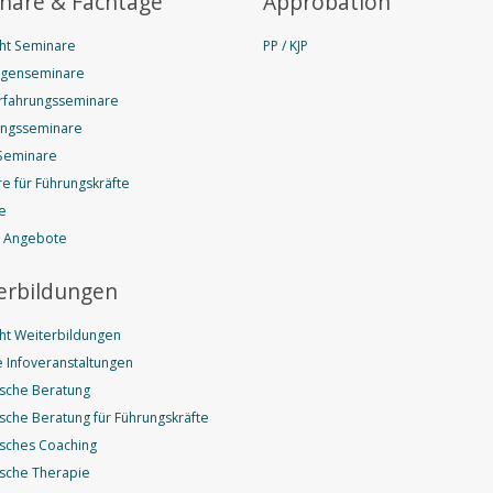
nare & Fachtage
Approbation
ht Seminare
PP / KJP
agenseminare
rfahrungsseminare
ungsseminare
Seminare
e für Führungskräfte
e
e Angebote
erbildungen
ht Weiterbildungen
 Infoveranstaltungen
sche Beratung
sche Beratung für Führungskräfte
sches Coaching
sche Therapie