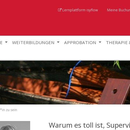
Lernplattform isyflow
Meine Buchu
GE
WEITERBILDUNGEN
APPROBATION
THERAPIE
*in zu sein
Warum es toll ist, Superv