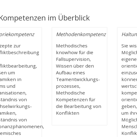
 Kompetenzen im Überblick
oriekompetenz
Methodenkompetenz
Haltu
zepte zur
Methodisches
Sie wi
fliktbeschreibung
knowhow für die
Möglic
Fallsupervision,
eigene
liktbearbeitung,
Wissen über den
orient
sen um
Aufbau eines
einzus
amiken in
Teamentwicklungs-
könne
ms und
prozesses,
wertsc
anisationen,
Methodische
kompe
ständnis von
Kompetenzen für
orient
hselwirkungs-
die Bearbeitung von
geben,
amiken,
Konflikten
um ihr
ständnis von
Möglic
onanzphänomenen,
Mensc
temisches
Konflik