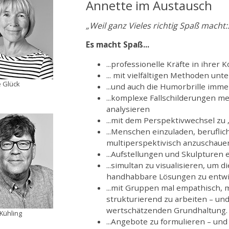
Annette im Austausch
„Weil ganz Vieles richtig Spaß macht:.
Es macht Spaß...
...professionelle Kräfte in ihrer
... mit vielfältigen Methoden unt
 Glück
...und auch die Humorbrille imm
...komplexe Fallschilderungen m
analysieren
...mit dem Perspektivwechsel zu 
...Menschen einzuladen, beruflic
multiperspektivisch anzuschaue
...Aufstellungen und Skulpturen 
...simultan zu visualisieren, um 
handhabbare Lösungen zu entwi
...mit Gruppen mal empathisch, m
strukturierend zu arbeiten – und
wertschätzenden Grundhaltung.
Kühling
...Angebote zu formulieren – und