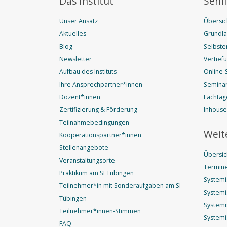
Das Institut
Semi
Unser Ansatz
Übersic
Aktuelles
Grundl
Blog
Selbste
Newsletter
Vertief
Aufbau des Instituts
Online-
Ihre Ansprechpartner*innen
Seminar
Dozent*innen
Fachtag
Zertifizierung & Förderung
Inhous
Teilnahmebedingungen
Weit
Kooperationspartner*innen
Stellenangebote
Übersic
Veranstaltungsorte
Termine
Praktikum am SI Tübingen
Systemi
Teilnehmer*in mit Sonderaufgaben am SI
Systemi
Tübingen
Systemi
Teilnehmer*innen-Stimmen
Systemi
FAQ