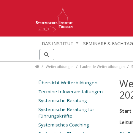
DAS INSTITUT
SEMINARE & FACHTA
Skip navigation
Weiterbildungen
Laufende Weiterbildungen
We
Übersicht Weiterbildungen
Termine Infoveranstaltungen
20
Systemische Beratung
Systemische Beratung für
Start
Führungskräfte
Leitu
Systemisches Coaching