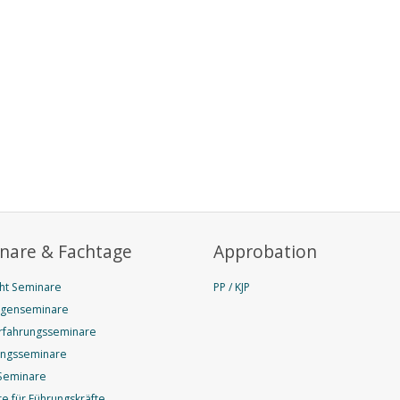
nare & Fachtage
Approbation
ht Seminare
PP / KJP
agenseminare
rfahrungsseminare
ungsseminare
Seminare
e für Führungskräfte