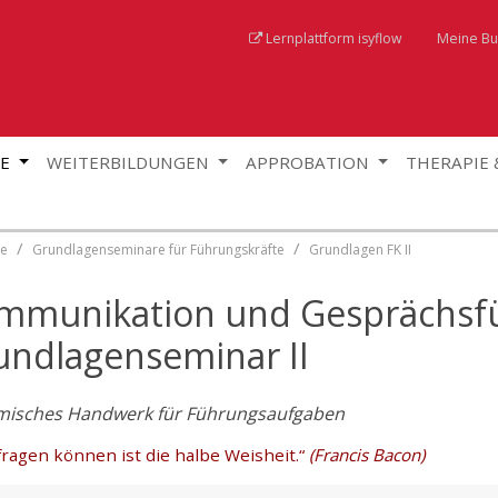
Lernplattform isyflow
Meine B
GE
WEITERBILDUNGEN
APPROBATION
THERAPIE
te
Grundlagenseminare für Führungskräfte
Grundlagen FK II
mmunikation und Gesprächsfü
undlagenseminar II
misches Handwerk für Führungsaufgaben
fragen können ist die halbe Weisheit.“
(Francis Bacon)