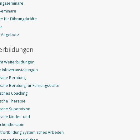
ungsseminare
Seminare
e für Führungskräfte
e
e Angebote
erbildungen
ht Weiterbildungen
 Infoveranstaltungen
sche Beratung
sche Beratung für Führungskräfte
sches Coaching
sche Therapie
sche Supervision
sche Kinder- und
ichentherapie
fortbildung Systemisches Arbeiten