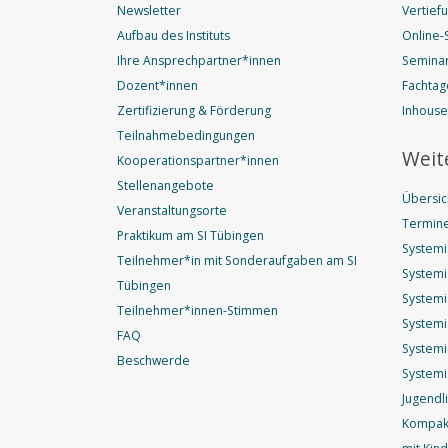
Newsletter
Vertief
Aufbau des Instituts
Online-
Ihre Ansprechpartner*innen
Seminar
Dozent*innen
Fachtag
Zertifizierung & Förderung
Inhous
Teilnahmebedingungen
Weit
Kooperationspartner*innen
Stellenangebote
Übersic
Veranstaltungsorte
Termine
Praktikum am SI Tübingen
Systemi
Teilnehmer*in mit Sonderaufgaben am SI
Systemi
Tübingen
Systemi
Teilnehmer*innen-Stimmen
Systemi
FAQ
Systemi
Beschwerde
Systemi
Jugendl
Kompakt