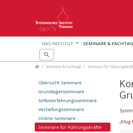
DAS INSTITUT
SEMINARE & FACHTA
Skip navigation
Seminare & Fachtage
Seminare für Führungskräf
Ko
Übersicht Seminare
Grundlagenseminare
Gr
Selbsterfahrungsseminare
Vertiefungsseminare
Syste
Online-Seminare
„Klug 
Seminare für Führungskräfte