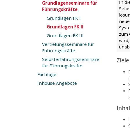
In d
Grundlagenseminare für
Selbs
Führungskräfte
lösu
Grundlagen FK I
neue
Grundlagen FK II
Syst
zum 
Grundlagen FK III
wird
Vertiefungsseminare für
unab
Führungskräfte
Selbsterfahrungsseminare
Ziele
für Führungskräfte
Fachtage
Inhouse Angebote
Inha