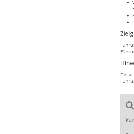
Ziel
Führun
Führu
Hinw
Diese
Führu