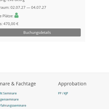
nare & Fachtage
Approbation
ht Seminare
PP / KJP
agenseminare
rfahrungsseminare