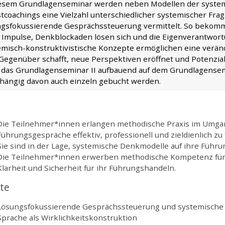
iesem Grundlagenseminar werden neben Modellen der system
tcoachings eine Vielzahl unterschiedlicher systemischer Fra
ngsfokussierende Gesprächssteuerung vermittelt. So bekom
 Impulse, Denkblockaden lösen sich und die Eigenverantwort
emisch-konstruktivistische Konzepte ermöglichen eine verän
Gegenüber schafft, neue Perspektiven eröffnet und Potenzia
, das Grundlagenseminar II aufbauend auf dem Grundlagensem
hängig davon auch einzeln gebucht werden.
Die Teilnehmer*innen erlangen methodische Praxis im Umga
Führungsgespräche effektiv, professionell und zieldienlich zu
Sie sind in der Lage, systemische Denkmodelle auf ihre Führu
Die Teilnehmer*innen erwerben methodische Kompetenz für
Klarheit und Sicherheit für ihr Führungshandeln.
lte
Lösungsfokussierende Gesprächssteuerung und systemische
Sprache als Wirklichkeitskonstruktion