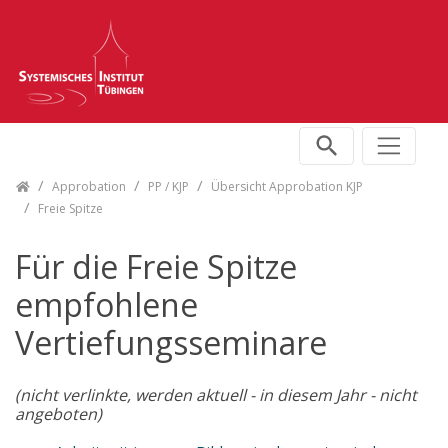
Skip navigation
Approbation
PP / KJP
Übersicht Approbation KJP
Freie Spitze
Für die Freie Spitze
empfohlene
Vertiefungsseminare
(nicht verlinkte, werden aktuell - in diesem Jahr - nicht
angeboten)