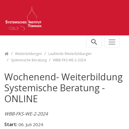
Skip navigation
Weiterbildungen
Laufende Weiterbildungen
Systemische Beratung
WBB-FKS-WE-2-2024
Wochenend- Weiterbildung
Systemische Beratung -
ONLINE
WBB-FKS-WE-2-2024
Start:
06. Juli 2024