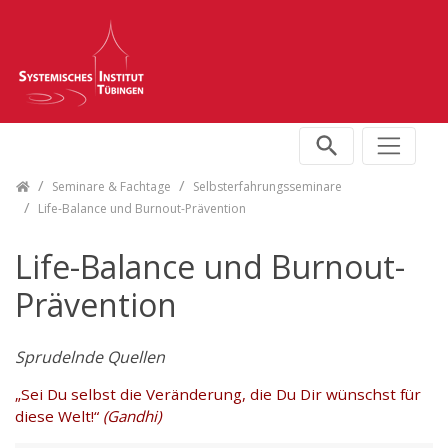
Skip navigation
Seminare & Fachtage
Selbsterfahrungsseminare
Life-Balance und Burnout-Prävention
Life-Balance und Burnout-
Prävention
Sprudelnde Quellen
„Sei Du selbst die Veränderung, die Du Dir wünschst für
diese Welt!“
(Gandhi)