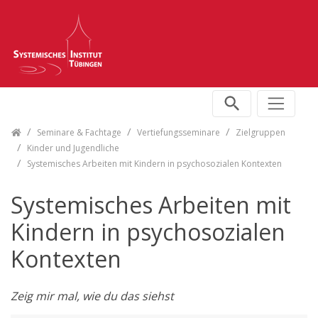
Skip navigation
Seminare & Fachtage
Vertiefungsseminare
Zielgruppen
Kinder und Jugendliche
Systemisches Arbeiten mit Kindern in psychosozialen Kontexten
Systemisches Arbeiten mit
Kindern in psychosozialen
Kontexten
Zeig mir mal, wie du das siehst