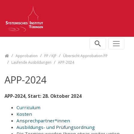
Skip navigation
Approbation
PP / KJP
Übersicht Approbation PP
Laufende Ausbildungen
APP-2024
APP-2024
APP-2024, Start: 28. Oktober 2024
Curriculum
Kosten
Ansprechpartner*innen
Ausbildungs- und Prüfungsordnung
Die Termine werden Ihnen etwas weiter unten