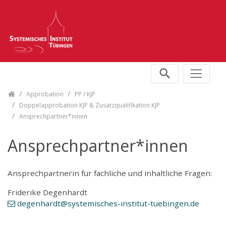
Skip navigation
Approbation
PP / KJP
Doppelapprobation KJP & Zusatzqualifikation KJP
Ansprechpartner*innen
Ansprechpartner*innen
Ansprechpartnerin für fachliche und inhaltliche Fragen:
Friderike Degenhardt
degenhardt
@systemisches-institut-tuebingen
.de