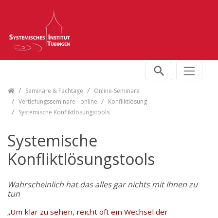
Skip navigation
Seminare & Fachtage
Online-Seminare
Vertiefungsseminare - online
Konfliktlösung
Systemische Konfliktlösungstools
Systemische
Konfliktlösungstools
Wahrscheinlich hat das alles gar nichts mit Ihnen zu
tun
„Um klar zu sehen, reicht oft ein Wechsel der